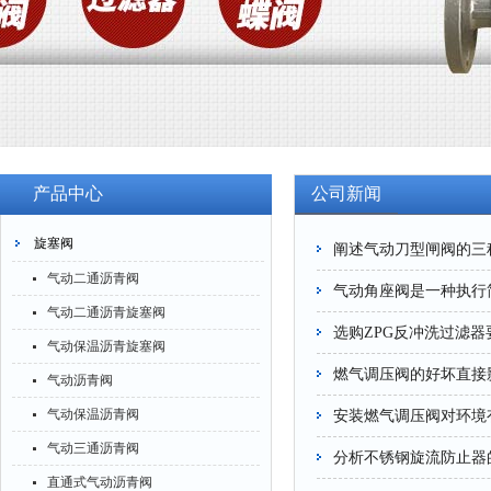
产品中心
公司新闻
旋塞阀
阐述气动刀型闸阀的三
气动二通沥青阀
气动角座阀是一种执行
气动二通沥青旋塞阀
选购ZPG反冲洗过滤
气动保温沥青旋塞阀
燃气调压阀的好坏直接
气动沥青阀
气动保温沥青阀
安装燃气调压阀对环境
气动三通沥青阀
分析不锈钢旋流防止器
直通式气动沥青阀