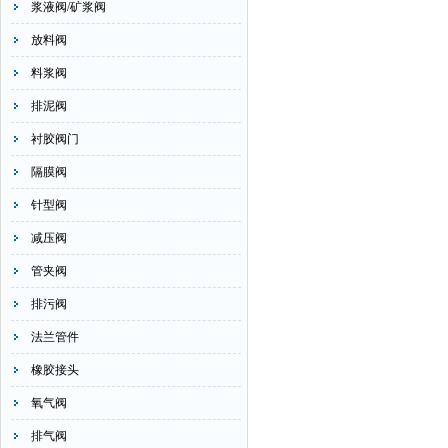
浆液阀/矿浆阀
放料阀
料浆阀
排泥阀
衬胶阀门
隔膜阀
针型阀
减压阀
管夹阀
排污阀
法兰管件
橡胶接头
氧气阀
排气阀