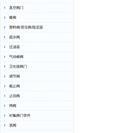
真空阀门
蝶阀
塑料阀/背压阀/阻尼器
疏水阀
过滤器
气动梭阀
卫生级阀门
调节阀
截止阀
止回阀
闸阀
衬氟阀门管件
底阀