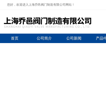
您好，欢迎进入上海乔邑阀门制造有限公司网站！
首页
公司简介
公司新闻
产品