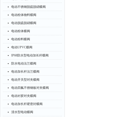
电动不锈钢脱硫脱硝蝶阀
电动粉体物料蝶阀
电动脱硫脱硝蝶阀
电动粉体蝶阀
电动粉料蝶阀
电动UPVC蝶阀
IP68防水型电动加长杆蝶阀
防水电动法兰蝶阀
电动加长杆法兰蝶阀
电动开关型对夹蝶阀
电动四氟不锈钢板对夹蝶阀
电动衬胶对夹蝶阀
电动加长杆硬密封蝶阀
浸水型电动蝶阀