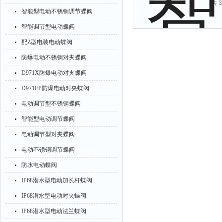
共 
智能型电动不锈钢调节蝶阀
智能调节型电动蝶阀
配Z型电装电动蝶阀
防爆电动不锈钢对夹蝶阀
D971X防爆电动对夹蝶阀
D971FP防爆电动对夹蝶阀
电动调节型不锈钢蝶阀
智能型电动调节蝶阀
电动调节型对夹蝶阀
电动不锈钢调节蝶阀
防水电动蝶阀
IP68潜水型电动加长杆蝶阀
IP68潜水型电动对夹蝶阀
IP68潜水型电动法兰蝶阀