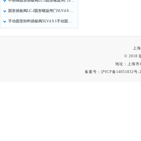
不锈钢圆形插板阀LC-I圆形螺旋闸门SLVd 0.1不锈钢平板闸阀特点
圆形插板阀LC-I圆形螺旋闸门SLVd 0.1圆形手动平板闸阀技术参数
手动圆形卸料插板阀SLVd 0.1手动圆形插板阀的优点
上海
© 201
地址：上海市
备案号：
沪ICP备14051832号-