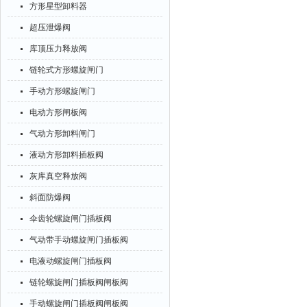
方形星型卸料器
超压泄爆阀
库顶压力释放阀
链轮式方形螺旋闸门
手动方形螺旋闸门
电动方形闸板阀
气动方形卸料闸门
液动方形卸料插板阀
灰库真空释放阀
斜面防爆阀
伞齿轮螺旋闸门插板阀
气动带手动螺旋闸门插板阀
电液动螺旋闸门插板阀
链轮螺旋闸门插板阀闸板阀
手动螺旋闸门插板阀闸板阀