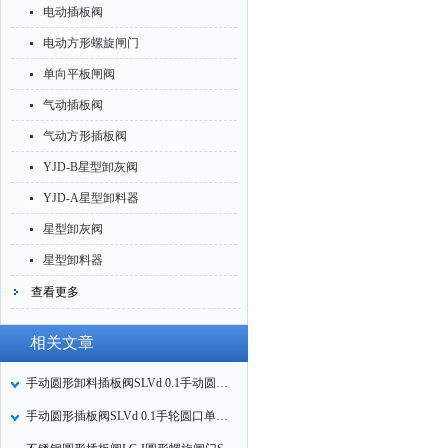
电动插板阀
电动方形螺旋闸门
单向平板闸阀
气动插板阀
气动方形插板阀
YJD-B星型卸灰阀
YJD-A星型卸料器
星型卸灰阀
星型卸料器
查看更多
相关文章
手动圆形卸料插板阀SLVd 0.1手动圆形插板阀的技术参数
手动圆形插板阀SLVd 0.1手轮圆口单向平板闸阀主要技术参数