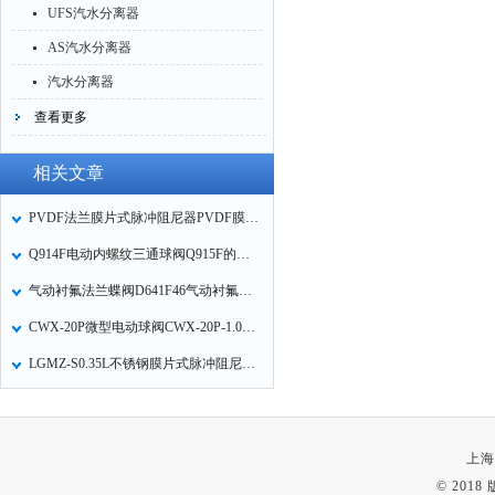
UFS汽水分离器
AS汽水分离器
汽水分离器
查看更多
相关文章
PVDF法兰膜片式脉冲阻尼器PVDF膜片式脉动缓冲器注意事项
Q914F电动内螺纹三通球阀Q915F的结构特点
气动衬氟法兰蝶阀D641F46气动衬氟塑蝶阀的特点
CWX-20P微型电动球阀CWX-20P-1.0A-1.0B-1.0D微型电动阀门的特点
LGMZ-S0.35L不锈钢膜片式脉冲阻尼器的故障分析及解决办法
上海
© 201