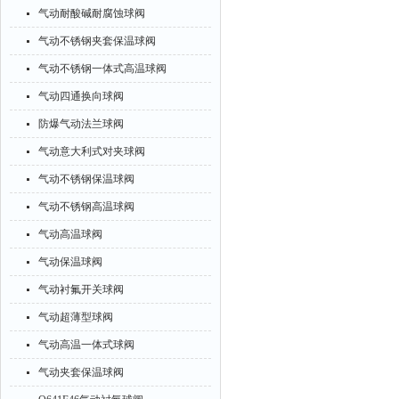
气动耐酸碱耐腐蚀球阀
气动不锈钢夹套保温球阀
气动不锈钢一体式高温球阀
气动四通换向球阀
防爆气动法兰球阀
气动意大利式对夹球阀
气动不锈钢保温球阀
气动不锈钢高温球阀
气动高温球阀
气动保温球阀
气动衬氟开关球阀
气动超薄型球阀
气动高温一体式球阀
气动夹套保温球阀