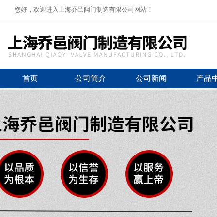
您好，欢迎进入上海乔邑阀门制造有限公司网站！
首页
公司简介
公司新闻
产品