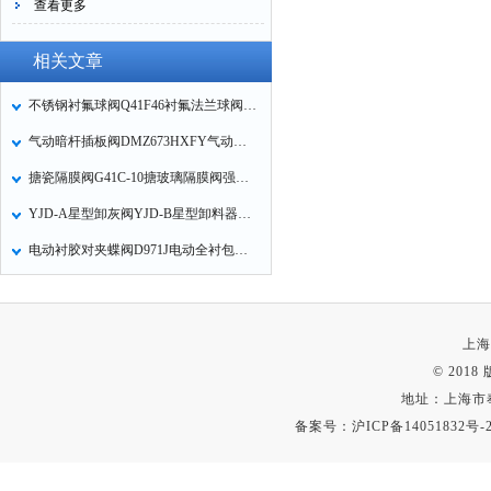
查看更多
相关文章
不锈钢衬氟球阀Q41F46衬氟法兰球阀的性能特点
气动暗杆插板阀DMZ673HXFY气动暗杆刀型闸阀气动暗杆闸板阀的特点
搪瓷隔膜阀G41C-10搪玻璃隔膜阀强酸碱耐腐蚀搪瓷隔膜阀的特点
YJD-A星型卸灰阀YJD-B星型卸料器的结构特点
电动衬胶对夹蝶阀D971J电动全衬包胶开关切断蝶阀的性能特点
上海
© 201
地址：上海市
备案号：
沪ICP备14051832号-