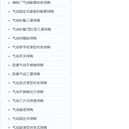
钢铁厂气动耐磨卸灰球阀
气动固定式硬密封耐磨球阀
气动衬氟三通球阀
气动衬氟T型L型三通球阀
气动内螺纹球阀
气动带手轮薄型对夹球阀
气动开关球阀
防爆气动不锈钢球阀
防爆气动三通球阀
气动意式薄型对夹球阀
气动不锈钢法兰球阀
气动三片式焊接球阀
气动罐底球阀
气动固定式球阀
气动超薄型对夹式球阀