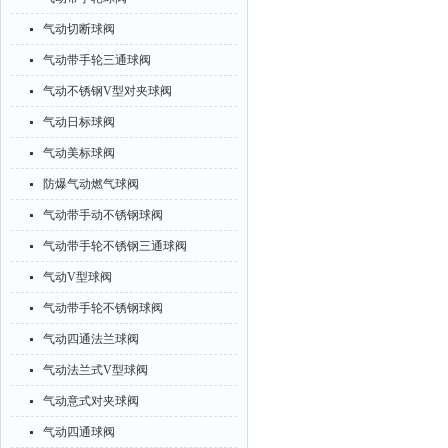
气动切断球阀
气动带手轮三通球阀
气动不锈钢V型对夹球阀
气动日标球阀
气动美标球阀
防爆气动燃气球阀
气动带手动不锈钢球阀
气动带手轮不锈钢三通球阀
气动V型球阀
气动带手轮不锈钢球阀
气动四通法兰球阀
气动法兰式V型球阀
气动意式对夹球阀
气动四通球阀