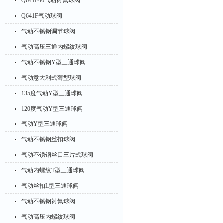
Q641F46气动衬氟球阀
Q641F气动球阀
气动不锈钢调节球阀
气动高压三通内螺纹球阀
气动不锈钢Y型三通球阀
气动意大利式薄型球阀
135度气动Y型三通球阀
120度气动Y型三通球阀
气动Y型三通球阀
气动不锈钢丝扣球阀
气动不锈钢丝口三片式球阀
气动内螺纹T型三通球阀
气动丝扣L型三通球阀
气动不锈钢衬氟球阀
气动高压内螺纹球阀