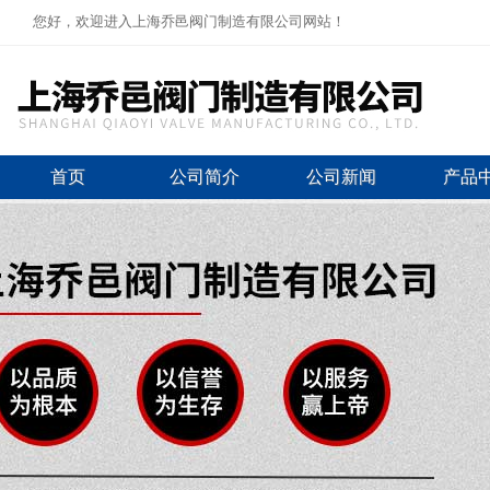
您好，欢迎进入上海乔邑阀门制造有限公司网站！
首页
公司简介
公司新闻
产品