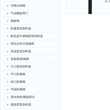
共 
升降比例阀
气动螺旋闸门
插板阀
防爆星型卸料器
耐高温不锈钢星型卸料器
弹压自闭式泄爆阀
高温星型卸料器
盲板阀/眼镜阀
方口星型卸料器
平口防爆阀
斜口防爆阀
平面防爆阀
洒水喷枪/螺旋喷头
圆形星型卸料器