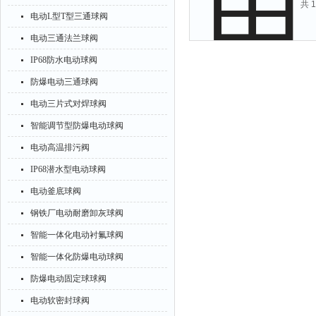
共 
电动L型T型三通球阀
电动三通法兰球阀
IP68防水电动球阀
防爆电动三通球阀
电动三片式对焊球阀
智能调节型防爆电动球阀
电动高温排污阀
IP68潜水型电动球阀
电动釜底球阀
钢铁厂电动耐磨卸灰球阀
智能一体化电动衬氟球阀
智能一体化防爆电动球阀
防爆电动固定球球阀
电动软密封球阀