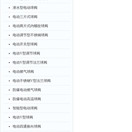
潜水型电动球阀
电动三片式球阀
电动两片式内螺纹球阀
电动调节型不锈钢球阀
电动开关型球阀
电动V型调节球阀
电动V型调节法兰球阀
电动燃气球阀
电动不锈钢V型法兰球阀
防爆电动燃气球阀
防爆电动高温球阀
智能型电动球阀
电动V型球阀
电动四通换向球阀