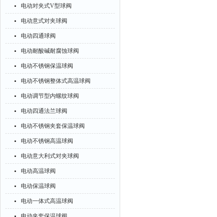
电动对夹式V型球阀
电动意式对夹球阀
电动四通球阀
电动耐酸碱耐腐蚀球阀
电动不锈钢保温球阀
电动不锈钢整体式高温球阀
电动调节型内螺纹球阀
电动四通法兰球阀
电动不锈钢夹套保温球阀
电动不锈钢高温球阀
电动意大利式对夹球阀
电动高温球阀
电动保温球阀
电动一体式高温球阀
电动夹套保温球阀