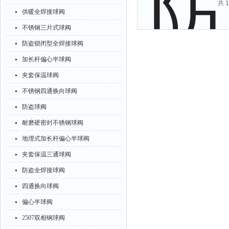
共 
供暖全焊接球阀
不锈钢三片式球阀
防盗锁闭型全焊接球阀
加长杆偏心半球阀
夹套保温球阀
不锈钢四通换向球阀
防盗球阀
耐磨硬密封不锈钢球阀
地埋式加长杆偏心半球阀
夹套保温三通球阀
防盗全焊接球阀
四通换向球阀
偏心半球阀
2507双相钢球阀