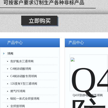
产品中心
产品中心
球阀
焦炉氨水三通球阀
C4钢浓硝酸球阀
C4钢浓硝酸专用球阀
120度角Y型三通球阀
燃气PE球阀
Q41F防静电天然气球阀
蜗轮一体式全焊接球阀
全焊接球阀