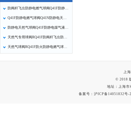
防阀杆飞出防静电燃气球阀Q41F防静电天然气球阀的特点
Q41F防静电燃气球阀Q41N防静电天然气球阀的特点
防静电天然气球阀Q41F防静电煤气液化气燃气球阀的特点
天然气专用球阀RQ41F防阀杆飞出防火防静电燃气球阀的工作原理
天然气球阀RQ41F防火防静电燃气球阀的工作原理
上海
© 201
地址：上海市
备案号：
沪ICP备14051832号-