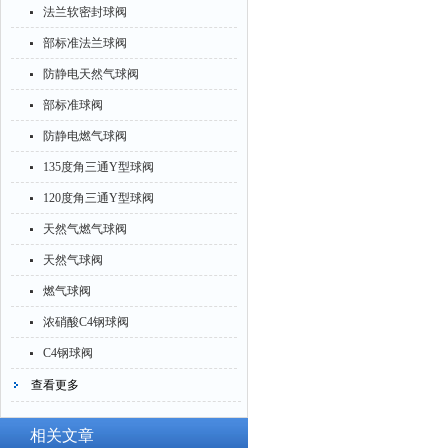
法兰软密封球阀
部标准法兰球阀
防静电天然气球阀
部标准球阀
防静电燃气球阀
135度角三通Y型球阀
120度角三通Y型球阀
天然气燃气球阀
天然气球阀
燃气球阀
浓硝酸C4钢球阀
C4钢球阀
查看更多
相关文章