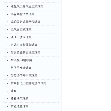
液化气天然气固定式球阀
蜗轮美标法兰球阀
蜗轮固定式天然气球阀
燃气固定式球阀
液动不锈钢球阀
意式对夹超薄型球阀
带锁装置防盗法兰球阀
耐硝酸C4钢球阀
带信号反馈球阀
带反馈信号手动球阀
防阀杆飞出防静电燃气球阀
球阀
美标法兰球阀
防盗法兰球阀