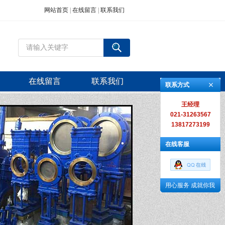
网站首页
|
在线留言
|
联系我们
在线留言
联系我们
联系方式
王经理
021-31263567
13817273199
在线客服
用心服务 成就你我