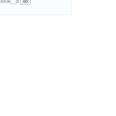
 跳转到第
页