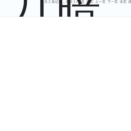
共 2 条记录，当前 1 / 1 页 首页 上一页 下一页 末页