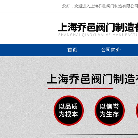
您好，欢迎进入上海乔邑阀门制造有限公
首页
公司简介