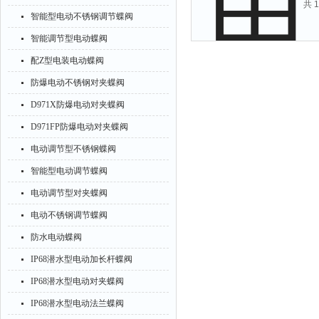
共 
智能型电动不锈钢调节蝶阀
智能调节型电动蝶阀
配Z型电装电动蝶阀
防爆电动不锈钢对夹蝶阀
D971X防爆电动对夹蝶阀
D971FP防爆电动对夹蝶阀
电动调节型不锈钢蝶阀
智能型电动调节蝶阀
电动调节型对夹蝶阀
电动不锈钢调节蝶阀
防水电动蝶阀
IP68潜水型电动加长杆蝶阀
IP68潜水型电动对夹蝶阀
IP68潜水型电动法兰蝶阀