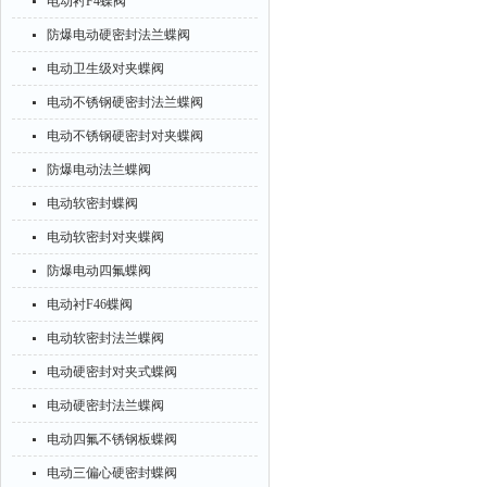
电动衬F4蝶阀
防爆电动硬密封法兰蝶阀
电动卫生级对夹蝶阀
电动不锈钢硬密封法兰蝶阀
电动不锈钢硬密封对夹蝶阀
防爆电动法兰蝶阀
电动软密封蝶阀
电动软密封对夹蝶阀
防爆电动四氟蝶阀
电动衬F46蝶阀
电动软密封法兰蝶阀
电动硬密封对夹式蝶阀
电动硬密封法兰蝶阀
电动四氟不锈钢板蝶阀
电动三偏心硬密封蝶阀