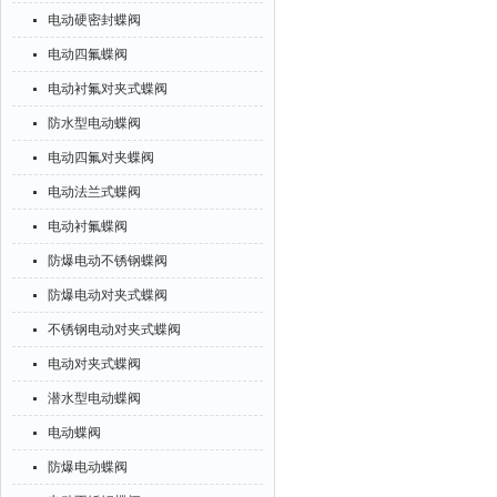
电动硬密封蝶阀
电动四氟蝶阀
电动衬氟对夹式蝶阀
防水型电动蝶阀
电动四氟对夹蝶阀
电动法兰式蝶阀
电动衬氟蝶阀
防爆电动不锈钢蝶阀
防爆电动对夹式蝶阀
不锈钢电动对夹式蝶阀
电动对夹式蝶阀
潜水型电动蝶阀
电动蝶阀
防爆电动蝶阀