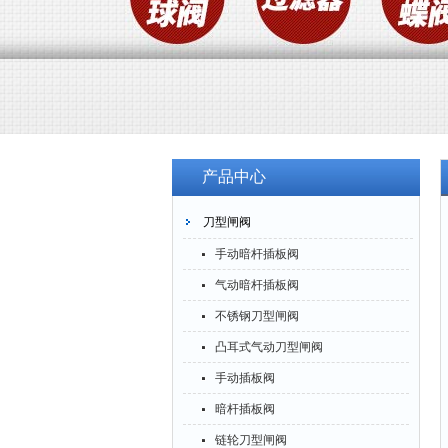
产品中心
刀型闸阀
手动暗杆插板阀
气动暗杆插板阀
不锈钢刀型闸阀
凸耳式气动刀型闸阀
手动插板阀
暗杆插板阀
链轮刀型闸阀