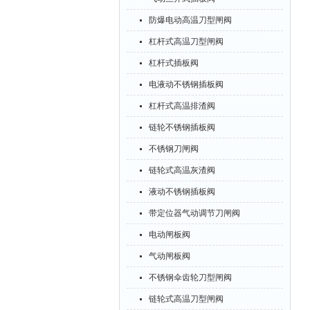
防爆电动高温刀型闸阀
杠杆式高温刀型闸阀
杠杆式插板阀
电液动不锈钢插板阀
杠杆式高温排渣阀
链轮不锈钢插板阀
不锈钢刀闸阀
链轮式高温灰渣阀
液动不锈钢插板阀
带定位器气动调节刀闸阀
电动闸板阀
气动闸板阀
不锈钢伞齿轮刀型闸阀
链轮式高温刀型闸阀