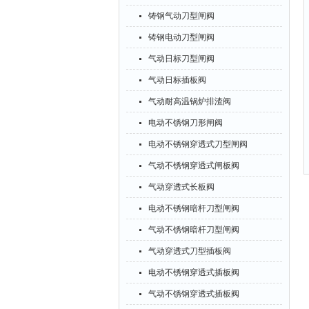
铸钢气动刀型闸阀
铸钢电动刀型闸阀
气动日标刀型闸阀
气动日标插板阀
气动耐高温锅炉排渣阀
电动不锈钢刀形闸阀
电动不锈钢穿透式刀型闸阀
气动不锈钢穿透式闸板阀
气动穿透式长板阀
电动不锈钢暗杆刀型闸阀
气动不锈钢暗杆刀型闸阀
气动穿透式刀型插板阀
电动不锈钢穿透式插板阀
气动不锈钢穿透式插板阀