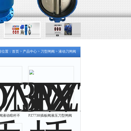
前位置：
首页
>
产品中心
>
刀型闸阀
>
液动刀闸阀
板阀液动暗杆不
PZ773H插板阀液压刀型闸阀
型闸阀