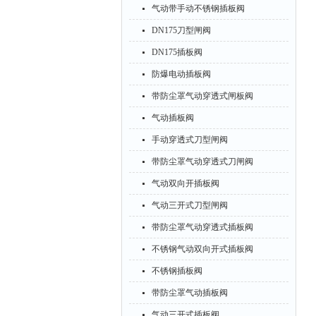
气动带手动不锈钢插板阀
DN175刀型闸阀
DN175插板阀
防爆电动插板阀
带防尘罩气动穿透式闸板阀
气动插板阀
手动穿透式刀型闸阀
带防尘罩气动穿透式刀闸阀
气动双向开插板阀
气动三开式刀型闸阀
带防尘罩气动穿透式插板阀
不锈钢气动双向开式插板阀
不锈钢插板阀
带防尘罩气动插板阀
气动三开式插板阀