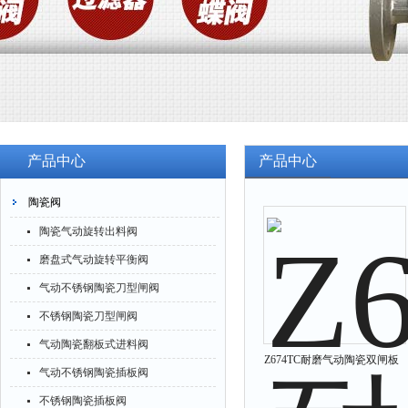
产品中心
产品中心
陶瓷阀
陶瓷气动旋转出料阀
磨盘式气动旋转平衡阀
气动不锈钢陶瓷刀型闸阀
不锈钢陶瓷刀型闸阀
气动陶瓷翻板式进料阀
Z674TC耐磨气动陶瓷双闸板
气动不锈钢陶瓷插板阀
阀
不锈钢陶瓷插板阀