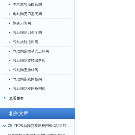
充气式气动圆顶阀
电动陶瓷刀型闸阀
陶瓷刀闸阀
气动陶瓷刀型闸阀
气动旋转进料阀
气动陶瓷摆动式进料阀
气动陶瓷旋转出料阀
气动陶瓷旋转阀
气动陶瓷双闸板阀
气动陶瓷双闸板闸阀
查看更多
相关文章
​Z644TC气动陶瓷双闸板闸阀GZJ644TC气动陶瓷双闸板进出料阀工作原理