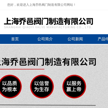
您好，欢迎进入上海乔邑阀门制造有限公司网站！
首页
公司简介
公司新闻
产品