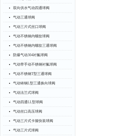
双向供水气动四通球阀
气动三通球阀
气动三片式丝口球阀
气动不锈钢内螺纹球阀
气动不锈钢内螺纹三通球阀
防爆气动304衬氟球阀
气动带手动不锈钢衬氟球阀
气动不锈钢T型三通球阀
气动铸钢L型三通换向球阀
气动法兰式球阀
气动四通LL型球阀
气动丝口高压球阀
气动三片式卡箍快装球阀
气动三片式球阀