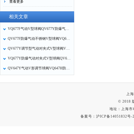
查看更多
相关文章
VQ677F气动V型球阀QV677Y防爆气动对夹式V形球阀VQ677W的技术参数
QV677F防爆气动不锈钢V型球阀VQ677Y气动对夹式V形球阀QV677W的工作原理
QV677Y调节型气动对夹式V型球阀VQ677W防爆气动不锈钢V形球阀QV677F的特点
VQ677Y防爆气动对夹式V型球阀QV677W单作用故障自动复位防爆气动V形球阀特点
QV647Y气动V形调节球阀VQ647H防爆4-20mA调节型气动V形球阀QV647F的参数
上海
© 201
地址：上海市
备案号：
沪ICP备14051832号-