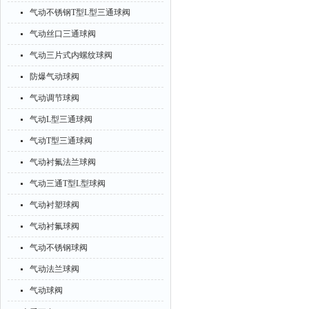
气动不锈钢T型L型三通球阀
气动丝口三通球阀
气动三片式内螺纹球阀
防爆气动球阀
气动调节球阀
气动L型三通球阀
气动T型三通球阀
气动衬氟法兰球阀
气动三通T型L型球阀
气动衬塑球阀
气动衬氟球阀
气动不锈钢球阀
气动法兰球阀
气动球阀