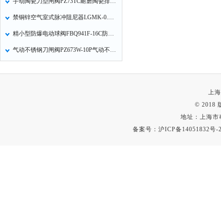
手动陶瓷刀型闸阀PZ73TC耐磨陶瓷排渣阀陶瓷插板阀闸板阀的特点
禁铜锌空气室式脉冲阻尼器LGMK-0.9新能源专用空气室式脉动阻尼器的工作原理
精小型防爆电动球阀FBQ941F-16C防爆电动开关切断球阀的特点
气动不锈钢刀闸阀PZ673W-10P气动不锈钢插板阀PZ673F气动闸板阀的技术参数
上海
© 201
地址：上海市
备案号：
沪ICP备14051832号-