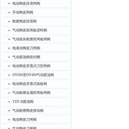
电动陶瓷排渣闸阀
手动陶瓷闸阀
耐磨陶瓷排渣阀
气动陶瓷双闸板进料阀
气动除灰耐磨双闸板闸阀
电液动陶瓷刀闸阀
气动圆顶阀密封圈
电动陶瓷穿透式刀型闸阀
DN300变DN400气动圆顶阀
电动陶瓷穿透式插板阀
气动耐磨金属双闸板闸阀
YDF-B圆顶阀
气动耐磨陶瓷摆动阀
电动陶瓷刀闸阀
气动陶瓷刀闸阀