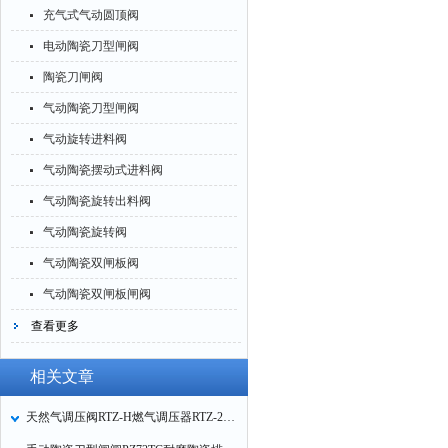
充气式气动圆顶阀
电动陶瓷刀型闸阀
陶瓷刀闸阀
气动陶瓷刀型闸阀
气动旋转进料阀
气动陶瓷摆动式进料阀
气动陶瓷旋转出料阀
气动陶瓷旋转阀
气动陶瓷双闸板阀
气动陶瓷双闸板闸阀
查看更多
相关文章
天然气调压阀RTZ-H燃气调压器RTZ-25H内螺纹燃气调压阀的特点