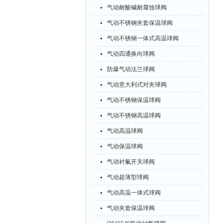
气动耐酸碱耐腐蚀球阀
气动不锈钢夹套保温球阀
气动不锈钢一体式高温球阀
气动四通换向球阀
防爆气动法兰球阀
气动意大利式对夹球阀
气动不锈钢保温球阀
气动不锈钢高温球阀
气动高温球阀
气动保温球阀
气动衬氟开关球阀
气动超薄型球阀
气动高温一体式球阀
气动夹套保温球阀