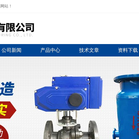
司网站！
公司新闻
产品中心
技术文章
资料下载