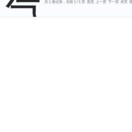
共 1 条记录，当前 1 / 1 页 首页 上一页 下一页 末页