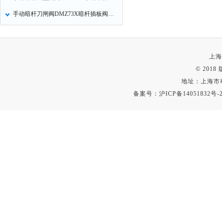
手动暗杆刀闸阀DMZ73X暗杆插板阀DMZ73H暗杆闸板阀性能特点
上海
© 201
地址：上海市
备案号：
沪ICP备14051832号-