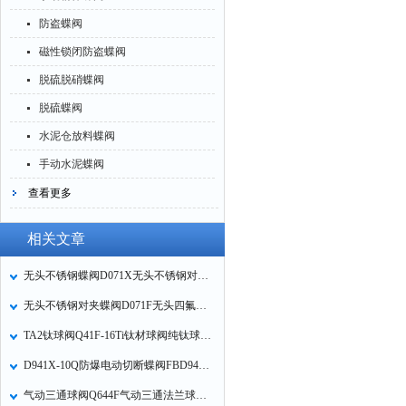
防盗蝶阀
磁性锁闭防盗蝶阀
脱硫脱硝蝶阀
脱硫蝶阀
水泥仓放料蝶阀
手动水泥蝶阀
查看更多
相关文章
无头不锈钢蝶阀D071X无头不锈钢对夹蝶阀安装注意事项
无头不锈钢对夹蝶阀D071F无头四氟不锈钢对夹式蝶阀技术参数
TA2钛球阀Q41F-16Ti钛材球阀纯钛球阀钛合金球阀的应用
D941X-10Q防爆电动切断蝶阀FBD941X-16Q的产品概述
气动三通球阀Q644F气动三通法兰球阀Q645F的特点