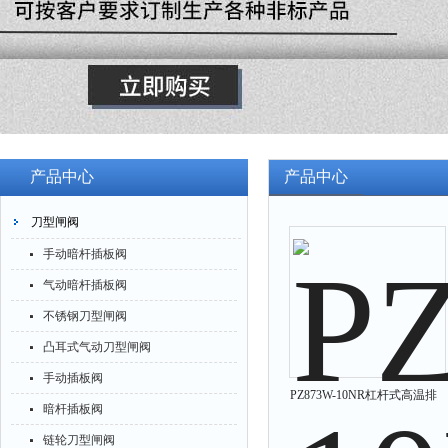
产品中心
产品中心
刀型闸阀
手动暗杆插板阀
气动暗杆插板阀
不锈钢刀型闸阀
凸耳式气动刀型闸阀
手动插板阀
PZ873W-10NR杠杆式高温排
暗杆插板阀
渣阀灰渣阀
链轮刀型闸阀