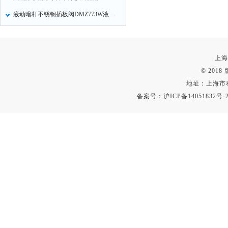
液动暗杆不锈钢插板阀DMZ773W液动暗杆不锈钢刀型闸阀主要性能规范
上海
© 201
地址：上海市
备案号：
沪ICP备14051832号-