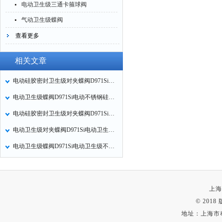
电动卫生级三通卡箍球阀
气动卫生级蝶阀
查看更多
相关文章
电动硅胶密封卫生级对夹蝶阀D971Si电动卫生级蝶阀技术参数
电动卫生级蝶阀D971Si电动不锈钢硅胶密封卫生级蝶阀的技术参数
电动硅胶密封卫生级对夹蝶阀D971Si电动卫生级蝶阀的特点
电动卫生级对夹蝶阀D971Si电动卫生级蝶阀的特点
电动卫生级蝶阀D971Si电动卫生级不锈钢对夹蝶阀产品特点
上海
© 201
地址：上海市