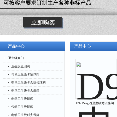
产品中心
产品中心
卫生级阀门
卫生级止回阀
气动卫生级卡箍球阀
电动卫生级卡盘快接球阀
电动卫生级卡盘蝶阀
电动卫生级蝶阀
D971Si电动卫生级对夹蝶阀
气动卫生级蝶阀
电动卫生级对夹蝶阀