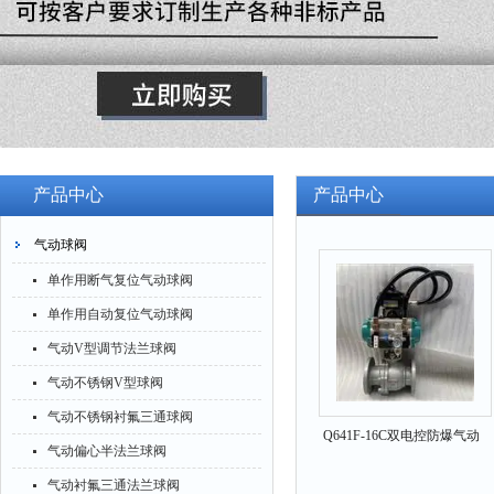
产品中心
产品中心
气动球阀
单作用断气复位气动球阀
单作用自动复位气动球阀
气动V型调节法兰球阀
气动不锈钢V型球阀
气动不锈钢衬氟三通球阀
Q641F-16C双电控防爆气动
气动偏心半法兰球阀
球阀
气动衬氟三通法兰球阀