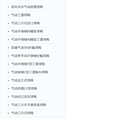
双向供水气动四通球阀
气动三通球阀
气动三片式丝口球阀
气动不锈钢内螺纹球阀
气动不锈钢内螺纹三通球阀
防爆气动304衬氟球阀
气动带手动不锈钢衬氟球阀
气动不锈钢T型三通球阀
气动铸钢L型三通换向球阀
气动法兰式球阀
气动四通LL型球阀
气动丝口高压球阀
气动三片式卡箍快装球阀
气动三片式球阀