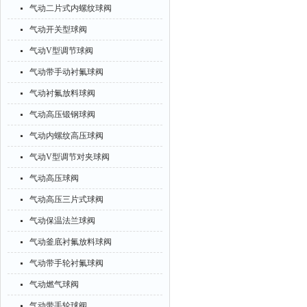
气动二片式内螺纹球阀
气动开关型球阀
气动V型调节球阀
气动带手动衬氟球阀
气动衬氟放料球阀
气动高压锻钢球阀
气动内螺纹高压球阀
气动V型调节对夹球阀
气动高压球阀
气动高压三片式球阀
气动保温法兰球阀
气动釜底衬氟放料球阀
气动带手轮衬氟球阀
气动燃气球阀
气动带手轮球阀