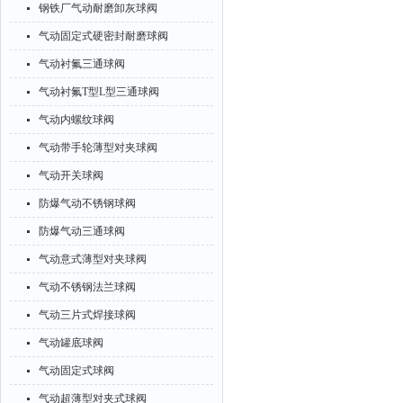
钢铁厂气动耐磨卸灰球阀
气动固定式硬密封耐磨球阀
气动衬氟三通球阀
气动衬氟T型L型三通球阀
气动内螺纹球阀
气动带手轮薄型对夹球阀
气动开关球阀
防爆气动不锈钢球阀
防爆气动三通球阀
气动意式薄型对夹球阀
气动不锈钢法兰球阀
气动三片式焊接球阀
气动罐底球阀
气动固定式球阀
气动超薄型对夹式球阀