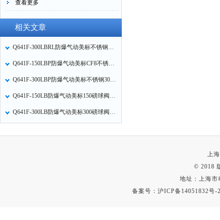
查看更多
相关文章
Q641F-300LBRL防爆气动美标不锈钢316L球阀Q641F-150LBRL的产品特点
Q641F-150LBP防爆气动美标CF8不锈钢球阀Q641F-300LBP的性能特点
Q641F-300LBP防爆气动美标不锈钢304球阀Q641F-150LBP的外形尺寸
Q641F-150LB防爆气动美标150磅球阀的技术参数
Q641F-300LB防爆气动美标300磅球阀的气动附件功能和用途
上海
© 201
地址：上海市
备案号：
沪ICP备14051832号-