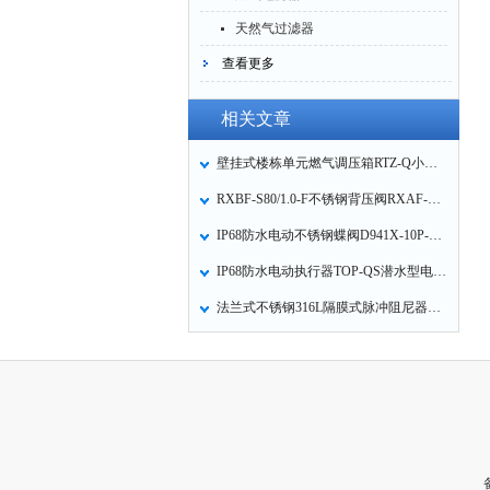
天然气过滤器
查看更多
相关文章
壁挂式楼栋单元燃气调压箱RTZ-Q小区单元楼栋天然气调压箱主要技术参数
RXBF-S80/1.0-F不锈钢背压阀RXAF-S80安全阀的技术参数
IP68防水电动不锈钢蝶阀D941X-10P-16P的技术参数
IP68防水电动执行器TOP-QS潜水型电动执行机构用于蝶阀或球阀的电动驱动装置
法兰式不锈钢316L隔膜式脉冲阻尼器LGMZ-S0.6L不锈钢膜片式脉冲阻尼器的功能