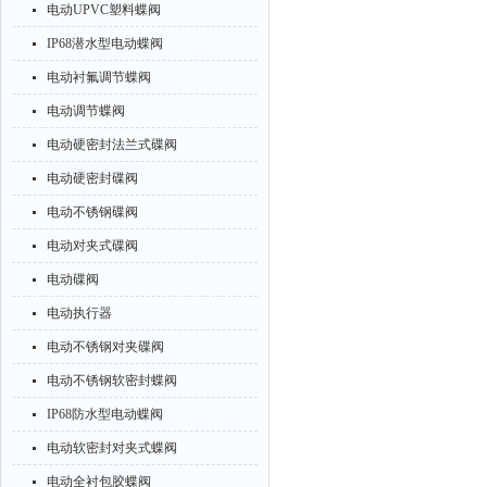
电动UPVC塑料蝶阀
IP68潜水型电动蝶阀
电动衬氟调节蝶阀
电动调节蝶阀
电动硬密封法兰式碟阀
电动硬密封碟阀
电动不锈钢碟阀
电动对夹式碟阀
电动碟阀
电动执行器
电动不锈钢对夹碟阀
电动不锈钢软密封蝶阀
IP68防水型电动蝶阀
电动软密封对夹式蝶阀
电动全衬包胶蝶阀