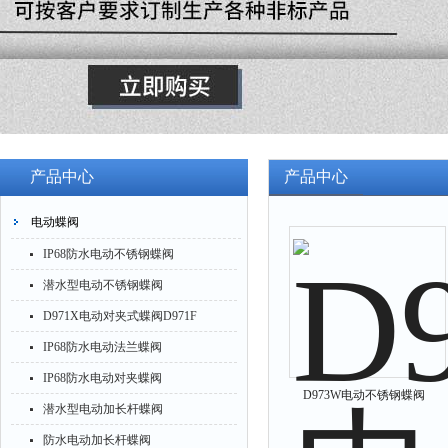
产品中心
产品中心
电动蝶阀
IP68防水电动不锈钢蝶阀
潜水型电动不锈钢蝶阀
D971X电动对夹式蝶阀D971F
IP68防水电动法兰蝶阀
IP68防水电动对夹蝶阀
D973W电动不锈钢蝶阀
潜水型电动加长杆蝶阀
防水电动加长杆蝶阀