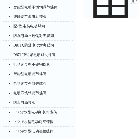
共 
智能型电动不锈钢调节蝶阀
智能调节型电动蝶阀
配Z型电装电动蝶阀
防爆电动不锈钢对夹蝶阀
D971X防爆电动对夹蝶阀
D971FP防爆电动对夹蝶阀
电动调节型不锈钢蝶阀
智能型电动调节蝶阀
电动调节型对夹蝶阀
电动不锈钢调节蝶阀
防水电动蝶阀
IP68潜水型电动加长杆蝶阀
IP68潜水型电动对夹蝶阀
IP68潜水型电动法兰蝶阀