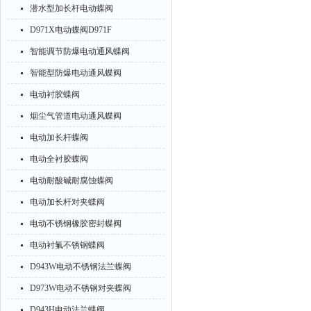
潜水型加长杆电动蝶阀
D971X电动蝶阀D971F
智能调节防爆电动通风蝶阀
智能型防爆电动通风蝶阀
电动衬胶蝶阀
烟尘气管道电动通风蝶阀
电动加长杆蝶阀
电动全衬胶蝶阀
电动耐酸碱耐腐蚀蝶阀
电动加长杆对夹蝶阀
电动不锈钢橡胶密封蝶阀
电动衬氟不锈钢蝶阀
D943W电动不锈钢法兰蝶阀
D973W电动不锈钢对夹蝶阀
D943H电动法兰蝶阀