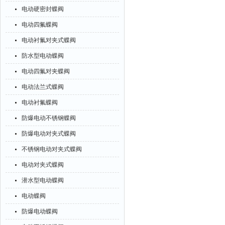
电动硬密封蝶阀
电动四氟蝶阀
电动衬氟对夹式蝶阀
防水型电动蝶阀
电动四氟对夹蝶阀
电动法兰式蝶阀
电动衬氟蝶阀
防爆电动不锈钢蝶阀
防爆电动对夹式蝶阀
不锈钢电动对夹式蝶阀
电动对夹式蝶阀
潜水型电动蝶阀
电动蝶阀
防爆电动蝶阀