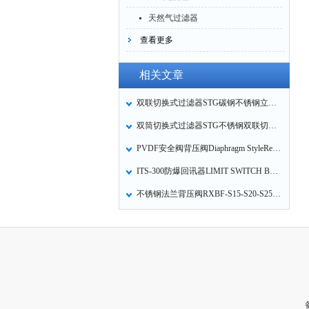
天然气过滤器
查看更多
相关文章
双联切换式过滤器STG碳钢不锈钢立式双桶筒烛式转换式篮式除污器的工作原理
双筒切换式过滤器STG不锈钢双联切换式过滤器的工作原理
PVDF安全阀背压阀Diaphragm StyleRegulator Valve隔膜式PVDF减压阀安装方式
ITS-300防爆回讯器LIMIT SWITCH BOX限位开关盒的技术参数
不锈钢法兰背压阀RXBF-S15-S20-S25-S32-S40-S50-S65-S80-S100背压阀的特点