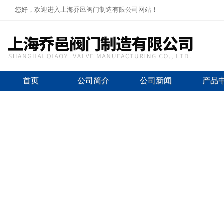
您好，欢迎进入上海乔邑阀门制造有限公司网站！
首页
公司简介
公司新闻
产品