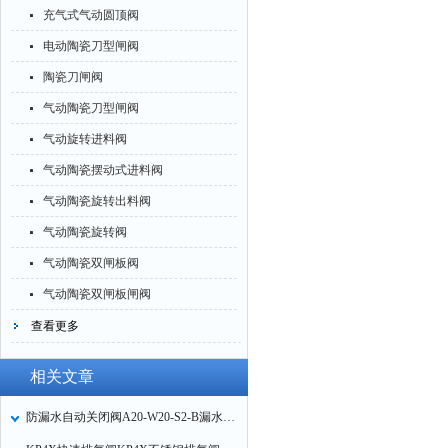
充气式气动圆顶阀
电动陶瓷刀型闸阀
陶瓷刀闸阀
气动陶瓷刀型闸阀
气动旋转进料阀
气动陶瓷摆动式进料阀
气动陶瓷旋转出料阀
气动陶瓷旋转阀
气动陶瓷双闸板阀
气动陶瓷双闸板闸阀
查看更多
相关文章
防漏水自动关闭阀A20-W20-S2-B漏水报警自动关闭电动阀操作说明