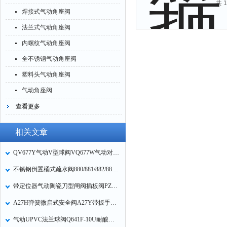
共 
焊接式气动角座阀
法兰式气动角座阀
内螺纹气动角座阀
全不锈钢气动角座阀
塑料头气动角座阀
气动角座阀
查看更多
相关文章
QV677Y气动V型球阀VQ677W气动对夹式V型球阀QV677F防爆气动V形球阀的特点
不锈钢倒置桶式疏水阀880/881/882/883倒吊桶式疏水阀原理
带定位器气动陶瓷刀型闸阀插板阀PZ673TC气动调节型陶瓷刀闸阀特点
A27H弹簧微启式安全阀A27Y带扳手弹簧微启式安全阀永一安全阀的特点
气动UPVC法兰球阀Q641F-10U耐酸碱气动硬聚氯乙烯切断球阀特点