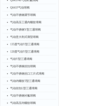
Q641F46气动衬氟球阀
Q641F气动球阀
气动不锈钢调节球阀
气动高压三通内螺纹球阀
气动不锈钢Y型三通球阀
气动意大利式薄型球阀
135度气动Y型三通球阀
120度气动Y型三通球阀
气动Y型三通球阀
气动不锈钢丝扣球阀
气动不锈钢丝口三片式球阀
气动内螺纹T型三通球阀
气动丝扣L型三通球阀
气动不锈钢衬氟球阀
气动高压内螺纹球阀