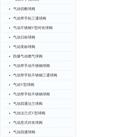
气动切断球阀
气动带手轮三通球阀
气动不锈钢V型对夹球阀
气动日标球阀
气动美标球阀
防爆气动燃气球阀
气动带手动不锈钢球阀
气动带手轮不锈钢三通球阀
气动V型球阀
气动带手轮不锈钢球阀
气动四通法兰球阀
气动法兰式V型球阀
气动意式对夹球阀
气动四通球阀