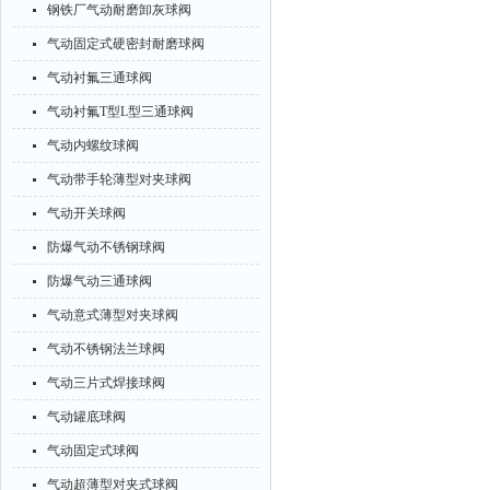
钢铁厂气动耐磨卸灰球阀
气动固定式硬密封耐磨球阀
气动衬氟三通球阀
气动衬氟T型L型三通球阀
气动内螺纹球阀
气动带手轮薄型对夹球阀
气动开关球阀
防爆气动不锈钢球阀
防爆气动三通球阀
气动意式薄型对夹球阀
气动不锈钢法兰球阀
气动三片式焊接球阀
气动罐底球阀
气动固定式球阀
气动超薄型对夹式球阀