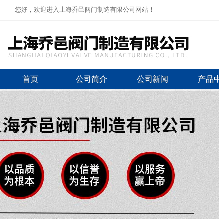
您好，欢迎进入上海乔邑阀门制造有限公司网站！
首页
公司简介
公司新闻
产品