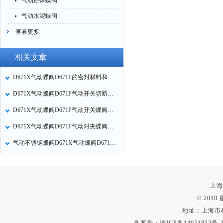
气动粉体蝶阀
气动水泥蝶阀
查看更多
相关文章
D671X气动蝶阀D671F的密封材料和适用温度
D671X气动蝶阀D671F气动开关切断蝶阀技术参数和性能特点
D671X气动蝶阀D671F气动开关蝶阀的技术参数
D671X气动蝶阀D671F气动对夹蝶阀的技术参数和性能特点
气动不锈钢蝶阀D671X气动蝶阀D671F气动不锈钢对夹式蝶阀技术参数
上海
© 201
地址：上海市