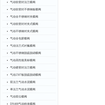
气动软密封法兰蝶阀
气动软密封不锈钢板蝶阀
气动全不锈钢对夹蝶阀
气动软密封对夹式蝶阀
气动不锈钢对夹式蝶阀
气动全包胶蝶阀
气动法兰式衬氟蝶阀
气动不锈钢脱硫脱硝蝶阀
气动高性能美标蝶阀
气动硬密封法兰蝶阀
气动2507板脱硫脱硝蝶阀
双法兰气动水泥蝶阀
单法兰气动水泥蝶阀
气动双位蝶阀
DN400气动粉体蝶阀