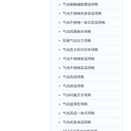
气动耐酸碱耐腐蚀球阀
气动不锈钢夹套保温球阀
气动不锈钢一体式高温球阀
气动四通换向球阀
防爆气动法兰球阀
气动意大利式对夹球阀
气动不锈钢保温球阀
气动不锈钢高温球阀
气动高温球阀
气动保温球阀
气动衬氟开关球阀
气动超薄型球阀
气动高温一体式球阀
气动夹套保温球阀