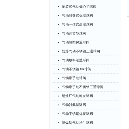
侧装式气动偏心半球阀
气动对夹式保温球阀
气动一体式高温球阀
气动调节型球阀
气动薄型保温球阀
防爆气动不锈钢三通球阀
气动放料法兰球阀
气动不锈钢304球阀
气动带手动球阀
气动带手动不锈钢三通球阀
钢铁厂气动卸灰球阀
气动衬氟塑球阀
气动不锈钢焊接球阀
隔爆型气动法兰球阀