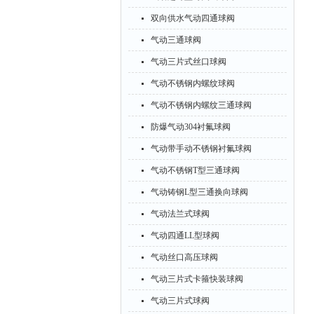
双向供水气动四通球阀
气动三通球阀
气动三片式丝口球阀
气动不锈钢内螺纹球阀
气动不锈钢内螺纹三通球阀
防爆气动304衬氟球阀
气动带手动不锈钢衬氟球阀
气动不锈钢T型三通球阀
气动铸钢L型三通换向球阀
气动法兰式球阀
气动四通LL型球阀
气动丝口高压球阀
气动三片式卡箍快装球阀
气动三片式球阀