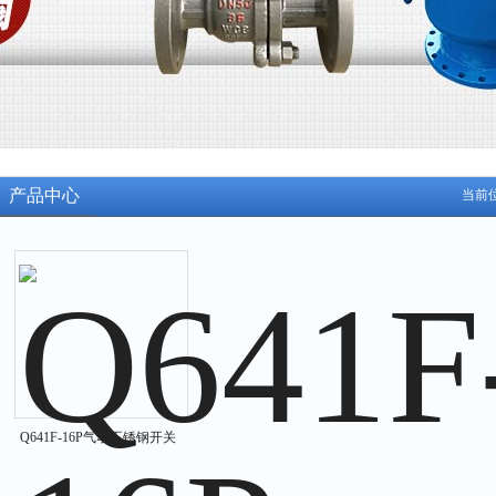
产品中心
当前
Q641F-16P气动不锈钢开关
球阀