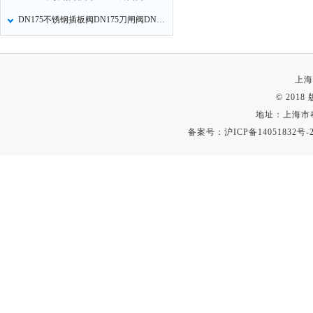
DN175不锈钢插板阀DN175刀闸阀DN175闸板阀PZ73W的适用范围
上海
© 201
地址：上海市
备案号：
沪ICP备14051832号-