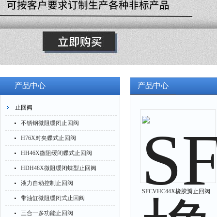
产品中心
产品中心
止回阀
不锈钢微阻缓闭止回阀
H76X对夹蝶式止回阀
HH46X微阻缓闭蝶式止回阀
HDH48X微阻缓闭蝶型止回阀
液力自动控制止回阀
SFCVHC44X橡胶瓣止回阀
带油缸微阻缓闭式止回阀
三合一多功能止回阀