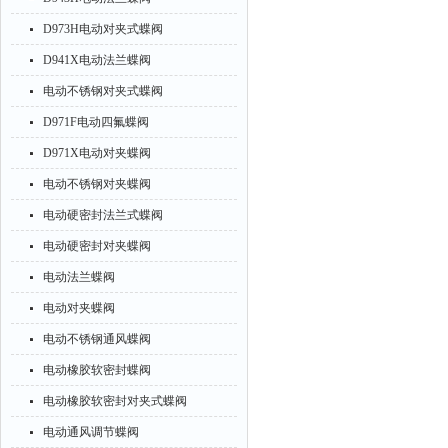
D973H电动对夹式蝶阀
D941X电动法兰蝶阀
电动不锈钢对夹式蝶阀
D971F电动四氟蝶阀
D971X电动对夹蝶阀
电动不锈钢对夹蝶阀
电动硬密封法兰式蝶阀
电动硬密封对夹蝶阀
电动法兰蝶阀
电动对夹蝶阀
电动不锈钢通风蝶阀
电动橡胶软密封蝶阀
电动橡胶软密封对夹式蝶阀
电动通风调节蝶阀