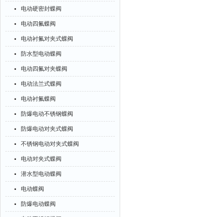
电动硬密封蝶阀
电动四氟蝶阀
电动衬氟对夹式蝶阀
防水型电动蝶阀
电动四氟对夹蝶阀
电动法兰式蝶阀
电动衬氟蝶阀
防爆电动不锈钢蝶阀
防爆电动对夹式蝶阀
不锈钢电动对夹式蝶阀
电动对夹式蝶阀
潜水型电动蝶阀
电动蝶阀
防爆电动蝶阀