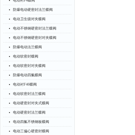
电动衬F4蝶阀
防爆电动硬密封法兰蝶阀
电动卫生级对夹蝶阀
电动不锈钢硬密封法兰蝶阀
电动不锈钢硬密封对夹蝶阀
防爆电动法兰蝶阀
电动软密封蝶阀
电动软密封对夹蝶阀
防爆电动四氟蝶阀
电动衬F46蝶阀
电动软密封法兰蝶阀
电动硬密封对夹式蝶阀
电动硬密封法兰蝶阀
电动四氟不锈钢板蝶阀
电动三偏心硬密封蝶阀