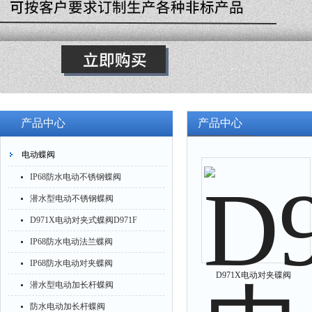
产品中心
产品中心
电动蝶阀
IP68防水电动不锈钢蝶阀
潜水型电动不锈钢蝶阀
D971X电动对夹式蝶阀D971F
IP68防水电动法兰蝶阀
IP68防水电动对夹蝶阀
D971X电动对夹碟阀
潜水型电动加长杆蝶阀
防水电动加长杆蝶阀