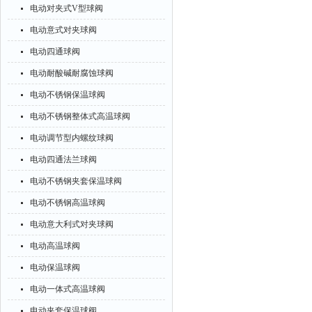
电动对夹式V型球阀
电动意式对夹球阀
电动四通球阀
电动耐酸碱耐腐蚀球阀
电动不锈钢保温球阀
电动不锈钢整体式高温球阀
电动调节型内螺纹球阀
电动四通法兰球阀
电动不锈钢夹套保温球阀
电动不锈钢高温球阀
电动意大利式对夹球阀
电动高温球阀
电动保温球阀
电动一体式高温球阀
电动夹套保温球阀