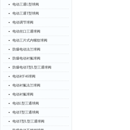
电动三通L型球阀
电动三通T型球阀
电动调节球阀
电动丝口三通球阀
电动三片式内螺纹球阀
防爆电动法兰球阀
防爆电动衬氟球阀
防爆电动T型L型三通球阀
电动衬F46球阀
电动衬氟法兰球阀
电动衬氟球阀
电动L型三通球阀
电动T型三通球阀
电动T型L型三通球阀