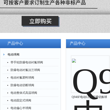
产品中心
产品中心
电动球阀
带手轮防爆电动衬氟球阀
防爆电动衬氟法兰球阀
电动衬氟塑料球阀
防爆电动切断球阀
电动整体式高温球阀
Q946F电动LL型四通切换球
电动固定式球阀
阀
电动偏心半球阀