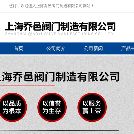
您好，欢迎进入上海乔邑阀门制造有限公司网站！
首页
公司简介
公司新闻
产品