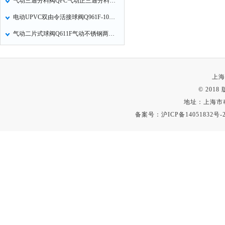
气动三通分料阀QFC气动正三通分料阀气动三通溜子气动人字阀技术参数
电动UPVC双由令活接球阀Q961F-10U电动UPVC球阀安装使用注意事项
气动二片式球阀Q611F气动不锈钢两片式内螺纹球阀的性能规范
上海
© 201
地址：上海市
备案号：
沪ICP备14051832号-