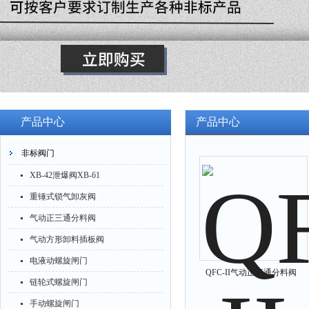
产品中心
产品中心
非标阀门
XB-42泄爆阀XB-61
重锤式锁气卸灰阀
气动正三通分料阀
气动方形卸料插板阀
电液动螺旋闸门
QFC-II气动正三通分料阀
链轮式螺旋闸门
手动螺旋闸门