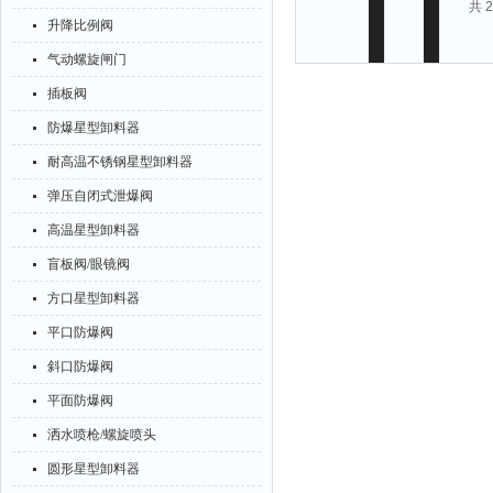
共 
升降比例阀
气动螺旋闸门
插板阀
防爆星型卸料器
耐高温不锈钢星型卸料器
弹压自闭式泄爆阀
高温星型卸料器
盲板阀/眼镜阀
方口星型卸料器
平口防爆阀
斜口防爆阀
平面防爆阀
洒水喷枪/螺旋喷头
圆形星型卸料器