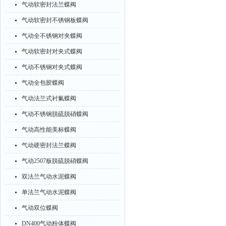
气动软密封法兰蝶阀
气动软密封不锈钢板蝶阀
气动全不锈钢对夹蝶阀
气动软密封对夹式蝶阀
气动不锈钢对夹式蝶阀
气动全包胶蝶阀
气动法兰式衬氟蝶阀
气动不锈钢脱硫脱硝蝶阀
气动高性能美标蝶阀
气动硬密封法兰蝶阀
气动2507板脱硫脱硝蝶阀
双法兰气动水泥蝶阀
单法兰气动水泥蝶阀
气动双位蝶阀
DN400气动粉体蝶阀