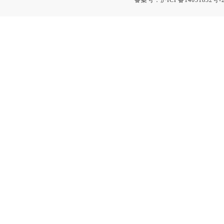
备案号：
沪ICP备14051832号-