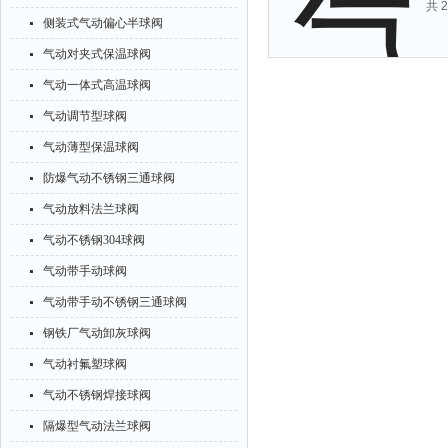
共 
侧装式气动偏心半球阀
气动对夹式保温球阀
气动一体式高温球阀
气动调节型球阀
气动薄型保温球阀
防爆气动不锈钢三通球阀
气动放料法兰球阀
气动不锈钢304球阀
气动带手动球阀
气动带手动不锈钢三通球阀
钢铁厂气动卸灰球阀
气动衬氟塑球阀
气动不锈钢焊接球阀
隔爆型气动法兰球阀