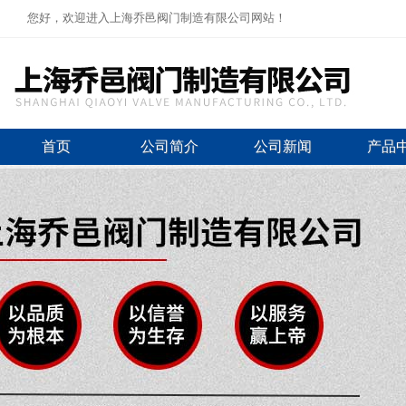
您好，欢迎进入上海乔邑阀门制造有限公司网站！
首页
公司简介
公司新闻
产品