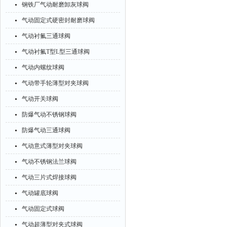
钢铁厂气动耐磨卸灰球阀
气动固定式硬密封耐磨球阀
气动衬氟三通球阀
气动衬氟T型L型三通球阀
气动内螺纹球阀
气动带手轮薄型对夹球阀
气动开关球阀
防爆气动不锈钢球阀
防爆气动三通球阀
气动意式薄型对夹球阀
气动不锈钢法兰球阀
气动三片式焊接球阀
气动罐底球阀
气动固定式球阀
气动超薄型对夹式球阀