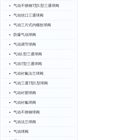
气动不锈钢T型L型三通球阀
气动丝口三通球阀
气动三片式内螺纹球阀
防爆气动球阀
气动调节球阀
气动L型三通球阀
气动T型三通球阀
气动衬氟法兰球阀
气动三通T型L型球阀
气动衬塑球阀
气动衬氟球阀
气动不锈钢球阀
气动法兰球阀
气动球阀