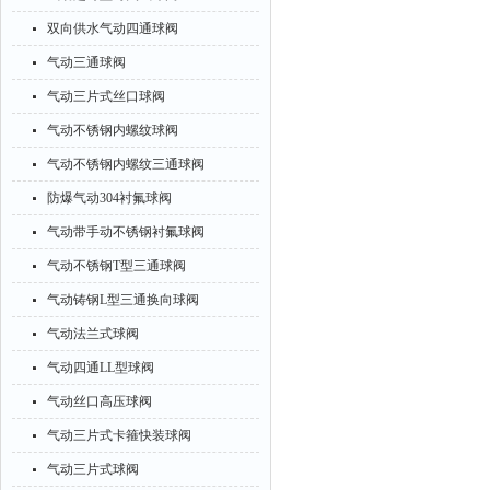
双向供水气动四通球阀
气动三通球阀
气动三片式丝口球阀
气动不锈钢内螺纹球阀
气动不锈钢内螺纹三通球阀
防爆气动304衬氟球阀
气动带手动不锈钢衬氟球阀
气动不锈钢T型三通球阀
气动铸钢L型三通换向球阀
气动法兰式球阀
气动四通LL型球阀
气动丝口高压球阀
气动三片式卡箍快装球阀
气动三片式球阀