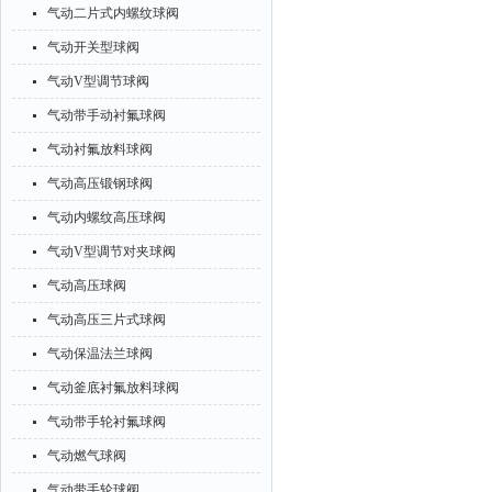
气动二片式内螺纹球阀
气动开关型球阀
气动V型调节球阀
气动带手动衬氟球阀
气动衬氟放料球阀
气动高压锻钢球阀
气动内螺纹高压球阀
气动V型调节对夹球阀
气动高压球阀
气动高压三片式球阀
气动保温法兰球阀
气动釜底衬氟放料球阀
气动带手轮衬氟球阀
气动燃气球阀
气动带手轮球阀