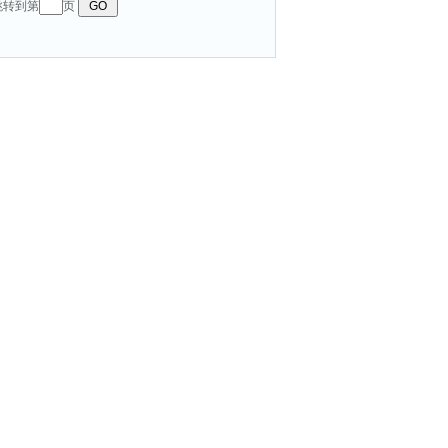
 跳转到第
页