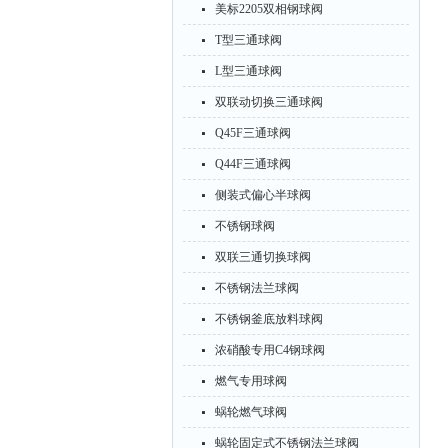
美标2205双相钢球阀
T型三通球阀
L型三通球阀
双联动切换三通球阀
Q45F三通球阀
Q44F三通球阀
侧装式偏心半球阀
不锈钢球阀
双联三通切换球阀
不锈钢法兰球阀
不锈钢釜底放料球阀
浓硝酸专用C4钢球阀
燃气专用球阀
蜗轮燃气球阀
蜗轮固定式不锈钢法兰球阀