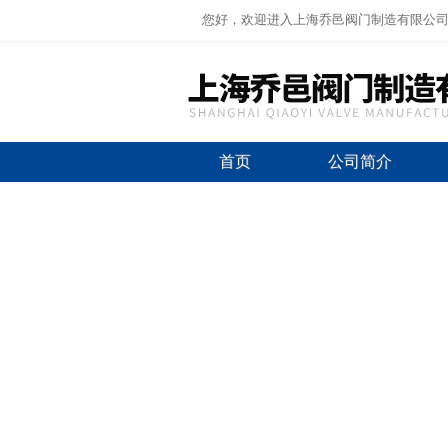
您好，欢迎进入上海乔邑阀门制造有限公
首页
公司简介