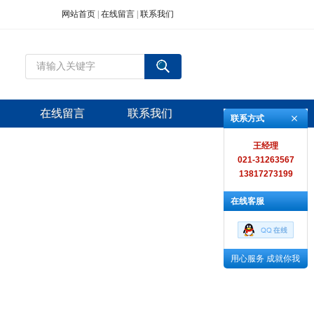
网站首页
|
在线留言
|
联系我们
在线留言
联系我们
联系方式
王经理
021-31263567
13817273199
在线客服
用心服务 成就你我