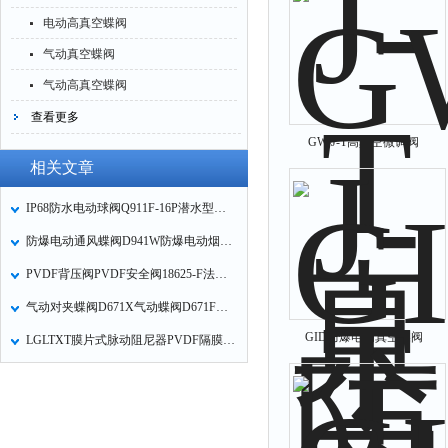
电动高真空蝶阀
气动真空蝶阀
气动高真空蝶阀
查看更多
GW-J-T高真空微调阀
相关文章
IP68防水电动球阀Q911F-16P潜水型电动不锈钢内螺纹球阀的性能特点
防爆电动通风蝶阀D941W防爆电动烟尘气蝶阀的特点
PVDF背压阀PVDF安全阀18625-F法兰安全阀/背压阀的故障原因及维修
气动对夹蝶阀D671X气动蝶阀D671F气动开关蝶阀技术参数和性能特点
GID防爆电动真空蝶阀
LGLTXT膜片式脉动阻尼器PVDF隔膜片式脉冲阻尼器是消除管路脉动的常用元件