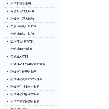
电动调节型蝶阀
电动调节对夹蝶阀
防爆电动通风蝶阀
电动不锈钢衬氟蝶阀
电动衬氟法兰蝶阀
防爆电动衬F4蝶阀
电动衬氟F46蝶阀
电动通风蝶阀
防爆电动不锈钢硬密封蝶阀
防爆电动硬密封蝶阀
防爆电动硬密封对夹蝶阀
防爆电动衬氟对夹蝶阀
防爆电动衬氟法兰蝶阀
电动不锈钢硬密封蝶阀