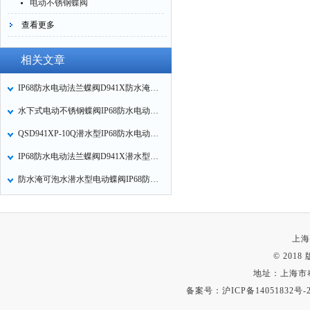
电动不锈钢蝶阀
查看更多
相关文章
IP68防水电动法兰蝶阀D941X防水淹可泡水潜水型电动法兰蝶阀的特点
水下式电动不锈钢蝶阀IP68防水电动法兰蝶阀D941X-10P的技术参数
QSD941XP-10Q潜水型IP68防水电动法兰蝶阀FSD941XP-10Q电动防水蝶阀技术参数
IP68防水电动法兰蝶阀D941X潜水型电动蝶阀的技术参数
防水淹可泡水潜水型电动蝶阀IP68防水电动法兰蝶阀的技术参数
上海
© 201
地址：上海市
备案号：
沪ICP备14051832号-