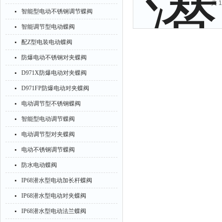
共 
智能型电动不锈钢调节蝶阀
智能调节型电动蝶阀
配Z型电装电动蝶阀
防爆电动不锈钢对夹蝶阀
D971X防爆电动对夹蝶阀
D971FP防爆电动对夹蝶阀
电动调节型不锈钢蝶阀
智能型电动调节蝶阀
电动调节型对夹蝶阀
电动不锈钢调节蝶阀
防水电动蝶阀
IP68潜水型电动加长杆蝶阀
IP68潜水型电动对夹蝶阀
IP68潜水型电动法兰蝶阀