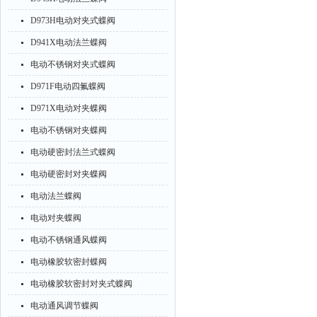
D973H电动对夹式蝶阀
D941X电动法兰蝶阀
电动不锈钢对夹式蝶阀
D971F电动四氟蝶阀
D971X电动对夹蝶阀
电动不锈钢对夹蝶阀
电动硬密封法兰式蝶阀
电动硬密封对夹蝶阀
电动法兰蝶阀
电动对夹蝶阀
电动不锈钢通风蝶阀
电动橡胶软密封蝶阀
电动橡胶软密封对夹式蝶阀
电动通风调节蝶阀