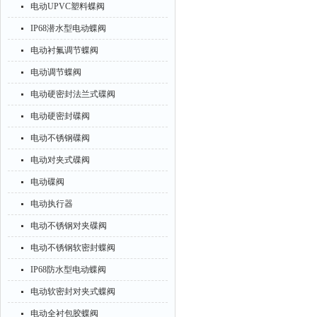
电动UPVC塑料蝶阀
IP68潜水型电动蝶阀
电动衬氟调节蝶阀
电动调节蝶阀
电动硬密封法兰式碟阀
电动硬密封碟阀
电动不锈钢碟阀
电动对夹式碟阀
电动碟阀
电动执行器
电动不锈钢对夹碟阀
电动不锈钢软密封蝶阀
IP68防水型电动蝶阀
电动软密封对夹式蝶阀
电动全衬包胶蝶阀