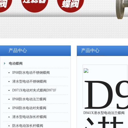
产品中心
产品中心
电动蝶阀
IP68防水电动不锈钢蝶阀
潜水型电动不锈钢蝶阀
D971X电动对夹式蝶阀D971F
IP68防水电动法兰蝶阀
IP68防水电动对夹蝶阀
D941X潜水型电动法兰蝶阀
潜水型电动加长杆蝶阀
防水电动加长杆蝶阀