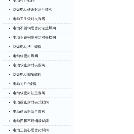
电动衬F4蝶阀
防爆电动硬密封法兰蝶阀
电动卫生级对夹蝶阀
电动不锈钢硬密封法兰蝶阀
电动不锈钢硬密封对夹蝶阀
防爆电动法兰蝶阀
电动软密封蝶阀
电动软密封对夹蝶阀
防爆电动四氟蝶阀
电动衬F46蝶阀
电动软密封法兰蝶阀
电动硬密封对夹式蝶阀
电动硬密封法兰蝶阀
电动四氟不锈钢板蝶阀
电动三偏心硬密封蝶阀