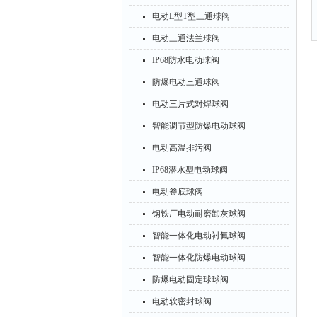
电动L型T型三通球阀
电动三通法兰球阀
IP68防水电动球阀
防爆电动三通球阀
电动三片式对焊球阀
智能调节型防爆电动球阀
电动高温排污阀
IP68潜水型电动球阀
电动釜底球阀
钢铁厂电动耐磨卸灰球阀
智能一体化电动衬氟球阀
智能一体化防爆电动球阀
防爆电动固定球球阀
电动软密封球阀