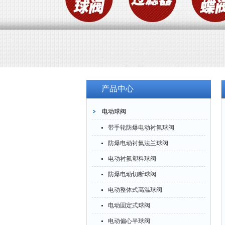
产品中心
电动球阀
带手轮防爆电动衬氟球阀
防爆电动衬氟法兰球阀
电动衬氟塑料球阀
防爆电动切断球阀
电动整体式高温球阀
电动固定式球阀
电动偏心半球阀