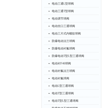
电动三通L型球阀
电动三通T型球阀
电动调节球阀
电动丝口三通球阀
电动三片式内螺纹球阀
防爆电动法兰球阀
防爆电动衬氟球阀
防爆电动T型L型三通球阀
电动衬F46球阀
电动衬氟法兰球阀
电动衬氟球阀
电动L型三通球阀
电动T型三通球阀
电动T型L型三通球阀