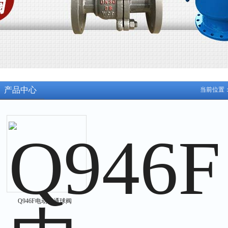
产品中心
当前位置
Q946F电动四通球阀