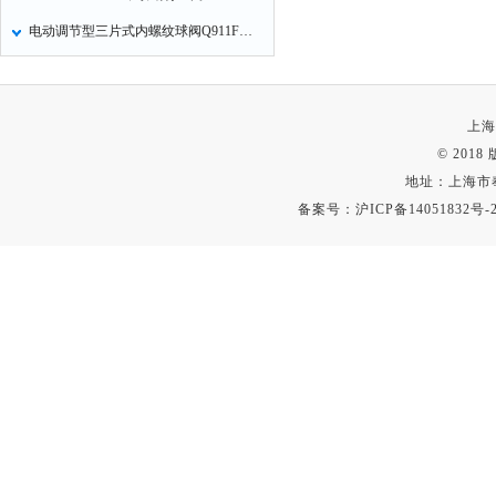
电动调节型三片式内螺纹球阀Q911F电动调节球阀4~20mA调节阀门开度的特点
上海
© 201
地址：上海市
备案号：
沪ICP备14051832号-