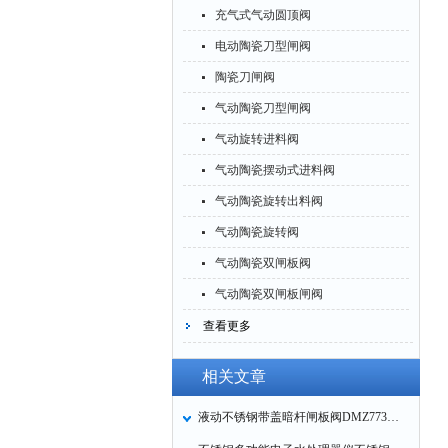
充气式气动圆顶阀
电动陶瓷刀型闸阀
陶瓷刀闸阀
气动陶瓷刀型闸阀
气动旋转进料阀
气动陶瓷摆动式进料阀
气动陶瓷旋转出料阀
气动陶瓷旋转阀
气动陶瓷双闸板阀
气动陶瓷双闸板闸阀
查看更多
相关文章
液动不锈钢带盖暗杆闸板阀DMZ773W液动暗板不锈钢刀型闸阀的外形尺寸