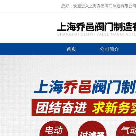
您好，欢迎进入上海乔邑阀门制造有限公
首页
公司简介