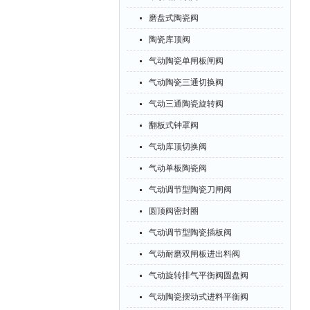
磨盘式陶瓷阀
陶瓷库顶阀
气动陶瓷单闸板闸阀
气动陶瓷三通切换阀
气动三通陶瓷旋转阀
翻板式钟罩阀
气动库顶切换阀
气动单板陶瓷阀
气动调节型陶瓷刀闸阀
圆顶阀密封圈
气动调节型陶瓷插板阀
气动耐磨双闸板进出料阀
气动旋转排气平衡阀圆盘阀
气动陶瓷摆动式进料平衡阀