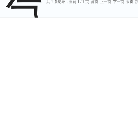
共 1 条记录，当前 1 / 1 页 首页 上一页 下一页 末页