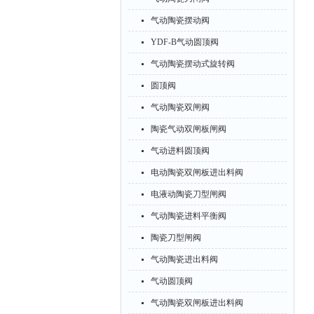
气动陶瓷摆动阀
YDF-B气动圆顶阀
气动陶瓷摆动式旋转阀
圆顶阀
气动陶瓷双闸阀
陶瓷气动双闸板闸阀
气动进料圆顶阀
电动陶瓷双闸板进出料阀
电液动陶瓷刀型闸阀
气动陶瓷进料平衡阀
陶瓷刀型闸阀
气动陶瓷进出料阀
气动圆顶阀
气动陶瓷双闸板进出料阀