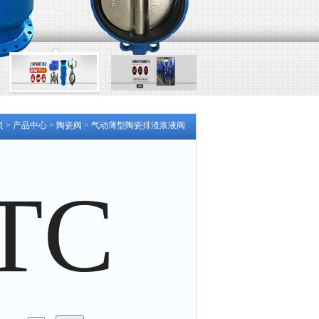
页
>
产品中心
>
陶瓷阀
>
气动薄型陶瓷排渣浆液阀