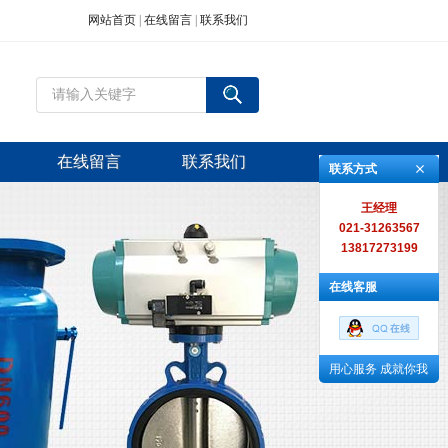
网站首页
|
在线留言
|
联系我们
在线留言
联系我们
联系方式
王经理
021-31263567
13817273199
在线客服
用心服务 成就你我