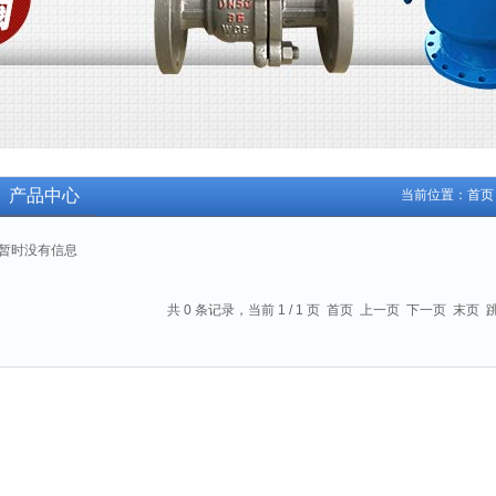
产品中心
当前位置：
首页
暂时没有信息
共 0 条记录，当前 1 / 1 页 首页 上一页 下一页 末页