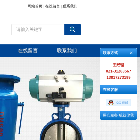
网站首页
|
在线留言
|
联系我们
在线留言
联系我们
联系方式
王经理
021-31263567
13817273199
在线客服
用心服务 成就你我