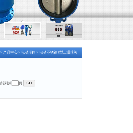
>
产品中心
>
电动球阀
>
电动不锈钢T型三通球阀
 跳转到第
页