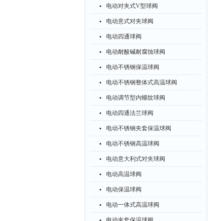
电动对夹式V型球阀
电动意式对夹球阀
电动四通球阀
电动耐酸碱耐腐蚀球阀
电动不锈钢保温球阀
电动不锈钢整体式高温球阀
电动调节型内螺纹球阀
电动四通法兰球阀
电动不锈钢夹套保温球阀
电动不锈钢高温球阀
电动意大利式对夹球阀
电动高温球阀
电动保温球阀
电动一体式高温球阀
电动夹套保温球阀