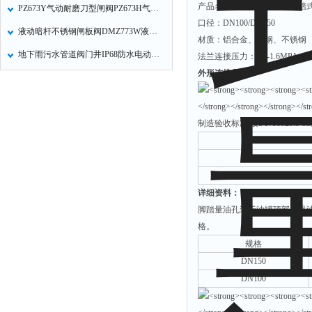
产品名称：脚踏量油孔，脚踏
PZ673Y气动耐磨刀型闸阀PZ673H气动插板阀PZ673X气动闸板阀的工作原理
口径：DN100/DN150
液动暗杆不锈钢闸板阀DMZ773W液动暗杆不锈钢刀型闸阀的技术参数
材质：铝合金、碳钢、不锈钢
地下雨污水管道阀门井IP68防水电动不锈钢蝶阀具有防水淹可泡水下工作的功能
法兰连接压力：0.6-1.6MPA
外形连接尺寸：
制造验收标准:按SY/T0525.5-9
DN
100
150
详细资料：
脚踏量油孔装于油罐顶部，是
格。
规格
DN150
DN100