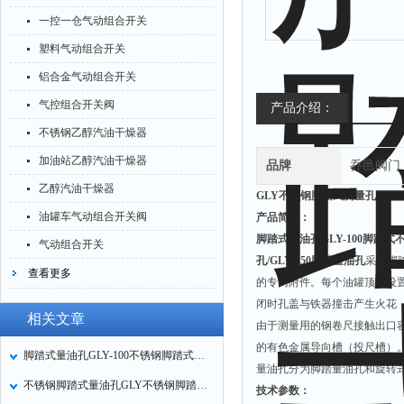
一控一仓气动组合开关
塑料气动组合开关
铝合金气动组合开关
气控组合开关阀
产品介绍：
不锈钢乙醇汽油干燥器
加油站乙醇汽油干燥器
品牌
乔邑阀门
乙醇汽油干燥器
GLY不锈钢脚踏式测量孔
油罐车气动组合开关阀
产品简介：
脚踏式量油孔
GLY-100脚踏
气动组合开关
孔/GLY-150脚踏量油孔
采用脚
查看更多
的专门附件。每个油罐顶上设置
闭时孔盖与铁器撞击产生火花
相关文章
由于测量用的钢卷尺接触出口
的有色金属导向槽（投尺槽）
脚踏式量油孔GLY-100不锈钢脚踏式量油孔脚踏式测量孔技术参数
量油孔分为脚踏量油孔和旋转
不锈钢脚踏式量油孔GLY不锈钢脚踏式测量孔储罐油罐量油孔技术参数
技术参数：