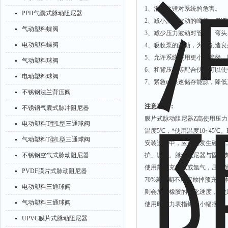
1、消除水锤对系统的危害。
PPH气囊式脉动阻尼器
2、减小流速波动的峰值，保
气动塑料蝶阀
3、减少压力波动对管路、弯头
电动塑料蝶阀
4、吸收泵的脉动，为其创造
5、允许系统使用更小的管径，
气动塑料球阀
6、和背压阀等配合使用可以
电动塑料球阀
7、紧急或快速储存能源，降低
不锈钢法兰背压阀
注意事项：
不锈钢气囊式脉冲阻尼器
膜片式脉动阻尼器Z高使用压力为
电动塑料T型L型三通球阀
温度5℃，*使用温度10~45℃。
气动塑料T型L型三通球阀
安装过程中，应避免发生碰撞
不锈钢空气式脉动阻尼器
护、调整。脉动阻尼器与固定
使用前预充氮气或氩气，压力为
PVDF膜片式脉动阻尼器
70%若长期不用应放掉预充
电动塑料三通球阀
则会加快橡胶的氧化速度，减
气动塑料三通球阀
使用时压力表指针应小幅摆动
UPVC膜片式脉动阻尼器