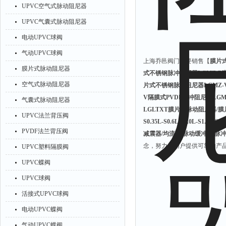
UPVC空气式脉动阻尼器
UPVC气囊式脉动阻尼器
电动UPVC球阀
气动UPVC球阀
上海乔邑阀门主要销售【
膜片
膜片式脉动阻尼器
式不锈钢脉冲阻尼器LGMZ-P膜
空气式脉动阻尼器
片式不锈钢脉动阻尼器LGMZ-V
V隔膜式PVDF脉冲阻尼器LGM
气囊式脉动阻尼器
LGLTXT膜片式脉动阻尼器/膜片式U
UPVC法兰背压阀
S0.35L-S0.6L-S1.0L-S1.5L-
PVDF法兰背压阀
减震器/均流器/脉动缓冲罐/脉
念，努力为用户提供可靠的产
UPVC塑料隔膜阀
UPVC蝶阀
UPVC球阀
活接式UPVC球阀
电动UPVC蝶阀
气动UPVC蝶阀